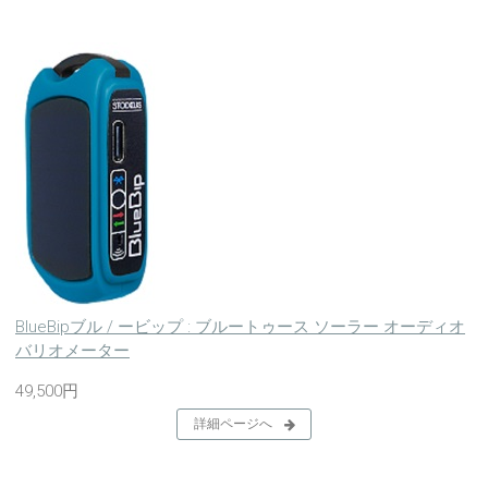
BlueBipブル / ービップ : ブルートゥース ソーラー オーディオ
バリオメーター
49,500円
詳細ページへ