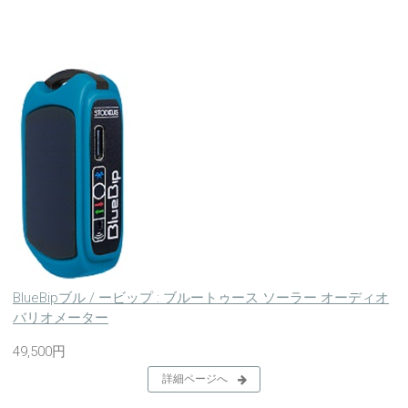
BlueBipブル / ービップ : ブルートゥース ソーラー オーディオ
バリオメーター
49,500円
詳細ページへ