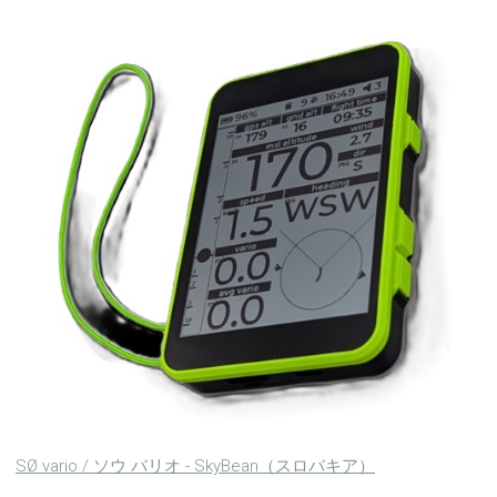
SØ vario / ソウ バリオ - SkyBean（スロバキア）