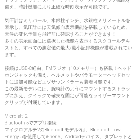
トップウォッチ、タイマー、バッテリーバックアップ機能を
備え、時計機能により正確な時刻表示が可能です。
気圧計はミリバール、水銀柱インチ、水銀柱ミリメートルを
表示し、気圧計には天気傾向表示機能を搭載しているため、
天候の変化予測を飛行前に確認することができます！
多くの表示画面には選択した機能を表示するスクロールテキ
ストと、すべての測定値の最大/最小記録機能が搭載されてい
ます。
接続はUSB-C経由、FMラジオ（10メモリー）も搭載！ヘッド
ホンジャックも備え、ヘルメットやパラモーターヘッドセッ
トに追加可能なピエゾサウンドラーも装着可能です。
この最新モデルには、腕時計のようにマウントするストラッ
プに加え、クイックで確実な固定が可能なライザーマウント
クリップが付属しています。
Micro alti 2
Bluetooth 5でアプリ接続
マイクロアルチ2のBluetoothモデル2は、Bluetooth Low
Energy 5を使用してiPhone、Androidデバイス、タブレットと